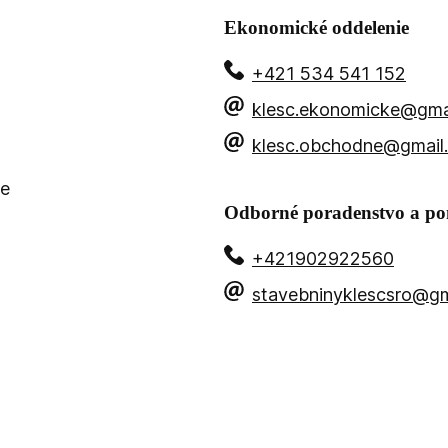
Ekonomické oddelenie
+421 534 541 152
klesc.ekonomicke@gma
klesc.obchodne@gmail
ie
Odborné poradenstvo a p
+421902922560
stavebninyklescsro@gm